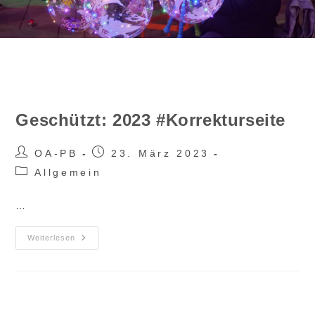
Geschützt: 2023 #Korrekturseite
Beitrags-
Beitrag
OA-PB
23. März 2023
Autor:
veröffentlicht:
Beitrags-
Allgemein
Kategorie:
…
Geschützt:
Weiterlesen
2023
#Korrekturseite