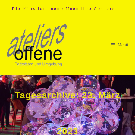
Zum
Inhalt
Die KünstlerInnen öffnen ihre Ateliers.
springen
Menü
Tagesarchive: 23. März
2023